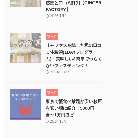
感想と口コミ評判【GINGER
FACTORY】
2026/1/11
フード
リモファスを試した私の口コ
ミ体験談(1DAYプログラ
ム)・美味しい&簡単でつらく
ないファスティング！
2024/11/23
フード
東京で蟹食べ放題が安いお店
を安い順に紹介！3000円
台〜1万円ほど
2024/11/7