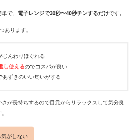
簡単で、
電子レンジで30秒〜40秒チンするだけ
です。
3つあります。
がじんわりほぐれる
り返し使える
のでコスパが良い
であずきのいい匂いがする
かさが長持ちするので目元からリラックスして気分良
す。
る気がしない