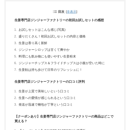
目次
[
非表示
]
生姜専門店ジンジャーファクトリーの初回お試しセットの感想
お試しセットはこんな感じ(写真)
盛りだくさん！初回お試しセットの内容と価格
生姜は香り高く新鮮
ジンジャーシロップは甘くて爽やか
料理にも飲み物にも使いやすい生姜粉末
ジンジャーチップス＆フライドチップスは小腹が空いた時に
生姜飴は持ち歩けて日常のリフレッシュに！
生姜専門店ジンジャーファクトリーの口コミ評判
生姜が上質で美味しいという口コミ
生姜への愛情が感じられるという口コミ
発送が迅速で梱包が丁寧という口コミ
【クーポンあり】生姜専門店ジンジャーファクトリーの商品はどこで
買える？