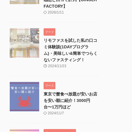
FACTORY】
2026/1/11
フード
リモファスを試した私の口コ
ミ体験談(1DAYプログラ
ム)・美味しい&簡単でつらく
ないファスティング！
2024/11/23
フード
東京で蟹食べ放題が安いお店
を安い順に紹介！3000円
台〜1万円ほど
2024/11/7