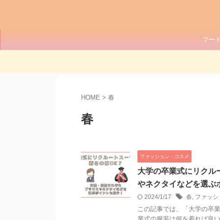
フー
HOME
>
春
春
ファッション・コスメ
大学の卒業式にリクル
やネクタイなどを選ぶ
2024/1/17
春
,
ファッシ
この記事では、「大学の卒業
業式の服装は何を着れば良い