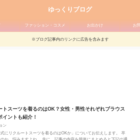
ゆっくりブログ
ド
ファッション・コスメ
お出かけ
お
※ブログ記事内のリンクに広告を含みます
ートスーツを着るのはOK？女性・男性それぞれブラウス
ポイントも紹介！
ョン
式にリクルートスーツを着るのはOKか」についてお伝えします。 卒
のか、悩みますよね。 先に、記事の内容を簡単にまとめると下記の通