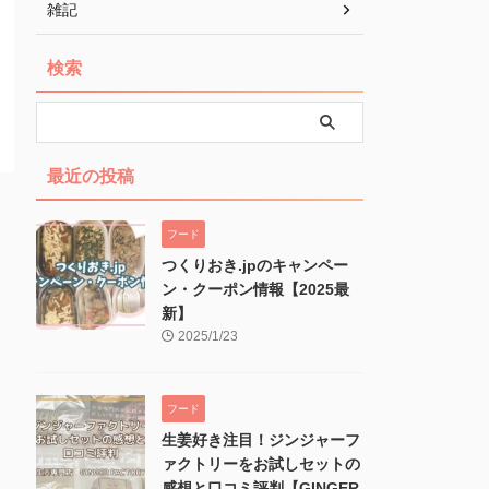
雑記
検索
最近の投稿
フード
つくりおき.jpのキャンペー
ン・クーポン情報【2025最
新】
2025/1/23
フード
生姜好き注目！ジンジャーフ
ァクトリーをお試しセットの
感想と口コミ評判【GINGER