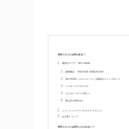
渋谷スカイには何がある？
展望台エリア「SKY STAGE」
期間限定 THE ROOF SHIBUYA SKY
SKY EDGE（スカイエッジ）は最高のフォトスポット
ハンモックでゴロゴロ
エスカレーターが美しい
夜は光の演出あり
ミュージックバーパラダイス ラウンジ
お土産ショップ
渋谷スカイには20分しか入れない？