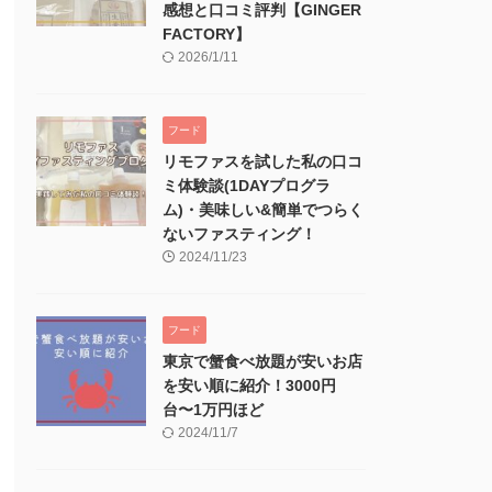
感想と口コミ評判【GINGER
FACTORY】
2026/1/11
フード
リモファスを試した私の口コ
ミ体験談(1DAYプログラ
ム)・美味しい&簡単でつらく
ないファスティング！
2024/11/23
フード
東京で蟹食べ放題が安いお店
を安い順に紹介！3000円
台〜1万円ほど
2024/11/7