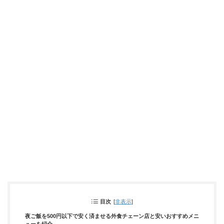
目次
[
非表示
]
夜ご飯を500円以下で安く済ませる外食チェーン店と安いおすすめメニ