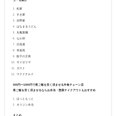
ューを紹介
松家
すき家
吉野家
はなまるうどん
丸亀製麺
なか卯
日高屋
幸楽苑
餃子の王将
サイゼリヤ
ガスト
マクドナルド
500円〜1000円で夜ご飯を安く済ませる外食チェーン店
夜ご飯を安く済ませるならお弁当・惣菜テイクアウトもおすすめ
ほっともっと
オリジン弁当
まとめ