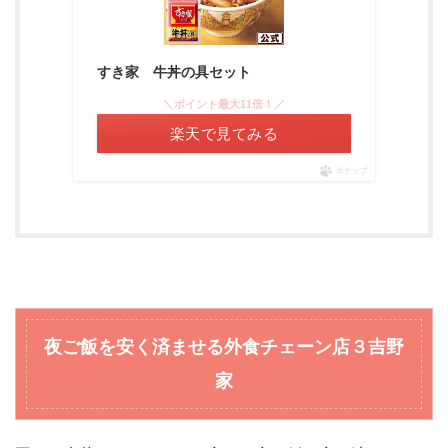
すき家 牛丼の具セット
＼ポイント最大11倍！／
楽天で見てみる
ポチップ
夜ご飯を安く済ませる外食チェーン店
３吉野
家