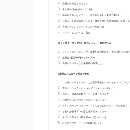
食感が出来立てそのもの
量が多め(主食が付いてくる)
料金内で色々なメニュー・量を組み合わせ可能で楽しい
メニューを選ぶ時にアレルギー食材を含むものを除外して選べる
容器ごとレンジでチンするだけだから楽
ストックしておくと、安心
オイシエダイニングを口コミレビュー・気になる点
プレミアムやスタンダードは量が多めだけど、それ以外だと1食
送料は1配送900円〜とやや高め
糖質やカロリーなど栄養値の基準はない
1週間のメニューを写真で紹介
コク深いホワイトソースの自家製手巻きロールキャベツ(プレミア
王道ドゥミグラスハンバーグ（スタンダード）
ぷりぷり海老の絶妙チリソース煮（スタンダード）
お肉やわらか究極ポークカレー（バリュー）
チキンのハニーマスタード・さつまいものミルフィーユ仕立て（
さわやか香味ダレが絡む油淋鶏（バリュー）
香ばしさ引き立つ鰆ネギみそ焼(ヘルシー)
ほろほろ牛肉とビーツの本格ボルシチ