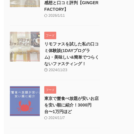
感想と口コミ評判【GINGER
FACTORY】
2026/1/11
フード
リモファスを試した私の口コ
ミ体験談(1DAYプログラ
ム)・美味しい&簡単でつらく
ないファスティング！
2024/11/23
フード
東京で蟹食べ放題が安いお店
を安い順に紹介！3000円
台〜1万円ほど
2024/11/7