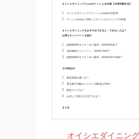
オイシエダイニングとnosh(ナッシュ)を比較【冷凍宅配弁当】
オイシエダイニングとナッシュ(nosh)の比較表
ナッシュ(nosh)と比較したオイシエダイニングの特徴
オイシエダイニングをおすすめできる人・できない人は？
お得なキャンペーンを紹介
総額8000円オフクーポン配布：2024年8月終了
送料無料キャンペーン：2024年7月終了
総額6000円オフクーポン配布：2024年6月中旬終了
その他Q&A
配送頻度は選べる？
置き配や宅配ボックスへの配達は可能？
配送エリアは？
お試しで1回だけ注文できる？
まとめ
オイシエダイニング