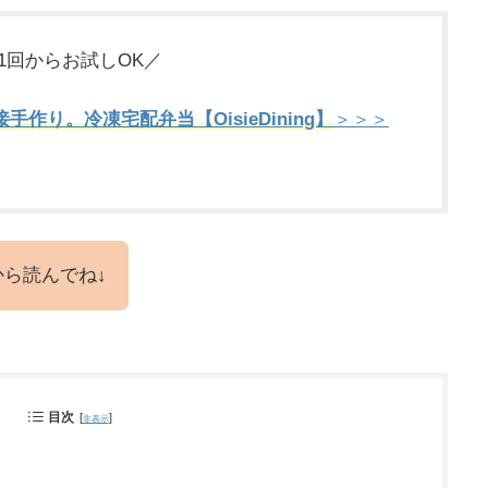
1回からお試しOK／
作り。冷凍宅配弁当【OisieDining】
＞＞＞
ら読んでね↓
目次
[
]
非表示