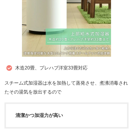
木造20畳、プレハブ洋室33畳対応
スチーム式加湿器は水を加熱して蒸発させ、煮沸消毒され
たその湯気を放出するので
清潔かつ加湿力が高い