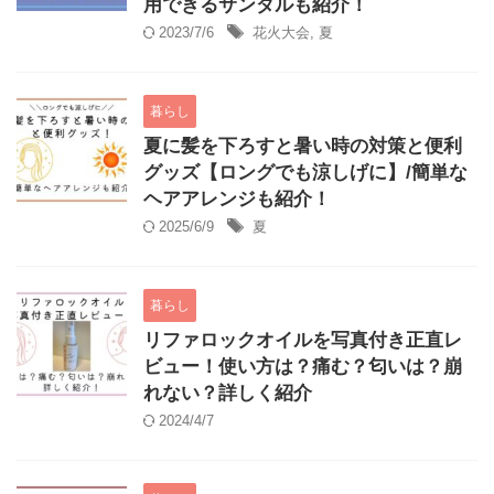
用できるサンダルも紹介！
2023/7/6
花火大会
,
夏
暮らし
夏に髪を下ろすと暑い時の対策と便利
グッズ【ロングでも涼しげに】/簡単な
ヘアアレンジも紹介！
2025/6/9
夏
暮らし
リファロックオイルを写真付き正直レ
ビュー！使い方は？痛む？匂いは？崩
れない？詳しく紹介
2024/4/7