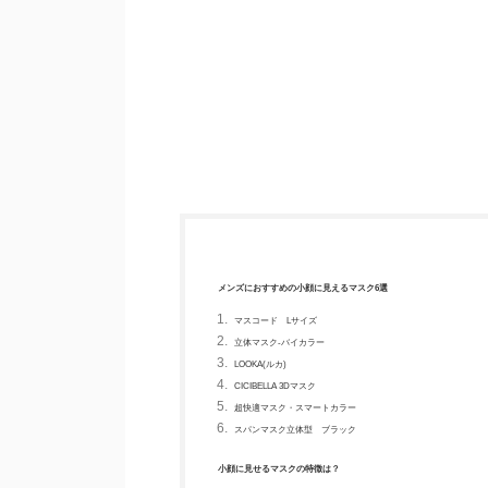
メンズにおすすめの小顔に見えるマスク6選
マスコード Lサイズ
立体マスク-バイカラー
LOOKA(ルカ)
CICIBELLA 3Dマスク
超快適マスク・スマートカラー
スパンマスク立体型 ブラック
小顔に見せるマスクの特徴は？