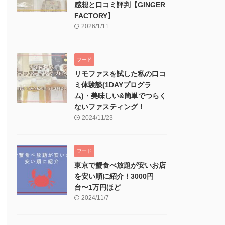
感想と口コミ評判【GINGER
FACTORY】
2026/1/11
フード
リモファスを試した私の口コ
ミ体験談(1DAYプログラ
ム)・美味しい&簡単でつらく
ないファスティング！
2024/11/23
フード
東京で蟹食べ放題が安いお店
を安い順に紹介！3000円
台〜1万円ほど
2024/11/7