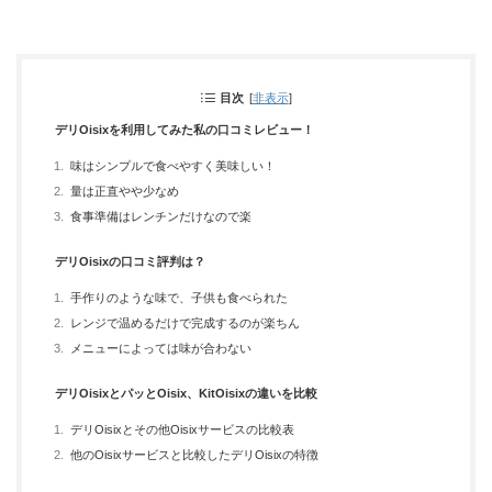
目次
[
非表示
]
デリOisixを利用してみた私の口コミレビュー！
味はシンプルで食べやすく美味しい！
量は正直やや少なめ
食事準備はレンチンだけなので楽
デリOisixの口コミ評判は？
手作りのような味で、子供も食べられた
レンジで温めるだけで完成するのが楽ちん
メニューによっては味が合わない
デリOisixとパッとOisix、KitOisixの違いを比較
デリOisixとその他Oisixサービスの比較表
他のOisixサービスと比較したデリOisixの特徴