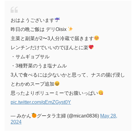
おはようございます
昨日の晩ご飯は デリOisix
主菜と副菜が2〜3人分冷蔵で届きます
レンチンだけでいいのでほんとに楽
・サムギョプサル
・3種野菜のうま塩ナムル
3人で食べるには少ないかと思って、ナスの揚げ浸し
とわかめスープ追加
思ったよりボリューミーでお腹いっぱい
pic.twitter.com/qEmZGyst0Y
— みかん
グータラ主婦 (@mican0836)
May 28,
2024