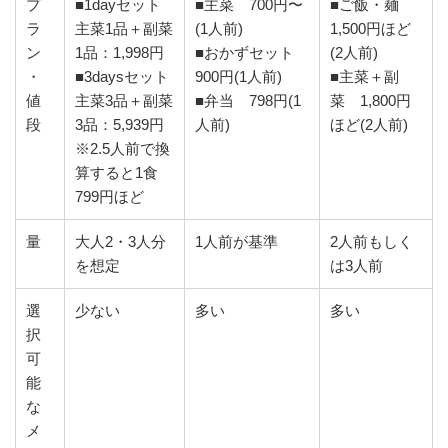
プ
■1dayセット
■主菜 700円〜
■ご飯・麺
ラ
主菜1品＋副菜
(1人前)
1,500円ほど
ン
1品：1,998円
■おかずセット
(2人前)
・
■3daysセット
900円(1人前)
■主菜＋副
値
主菜3品＋副菜
■弁当 798円(1
菜 1,800円
段
3品：5,939円
人前)
ほど(2人前)
※2.5人前で換
算すると1食
799円ほど
量
大人2・3人分
1人前が基準
2人前もしく
を想定
は3人前
選
少ない
多い
多い
択
可
能
な
メ