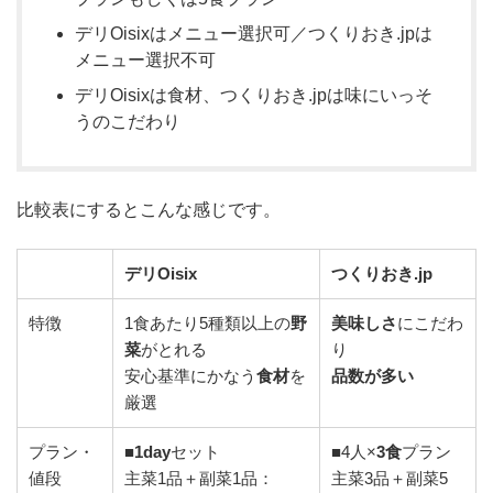
デリOisixはメニュー選択可／つくりおき.jpは
メニュー選択不可
デリOisixは食材、つくりおき.jpは味にいっそ
うのこだわり
比較表にするとこんな感じです。
デリOisix
つくりおき.jp
特徴
1食あたり5種類以上の
野
美味しさ
にこだわ
菜
がとれる
り
安心基準にかなう
食材
を
品数が多い
厳選
プラン・
■
1day
セット
■4人×
3食
プラン
値段
主菜1品＋副菜1品：
主菜3品＋副菜5