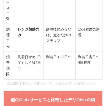
ニ
ュ
ー
数
調
レンジ加熱の
解凍後炒めるだ
15分程度の調
理
み
け、煮るだけの1
理
工
ステップ
程
消
到着日含め3日
到着日＋22日〜
到着日当日〜
費
間もしくは2日
4日程度
期
間
限
※2025年1月時点の情報です。詳しくは公式HPでご確認ください。
他のOisixサービスと比較したデリOisixの特