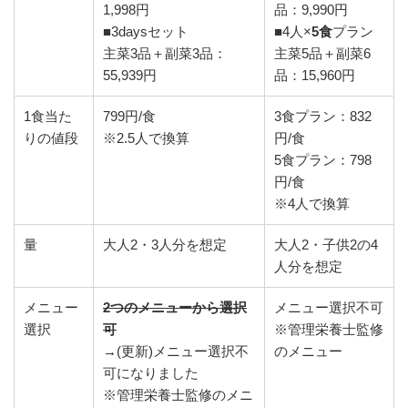
1,998円
品：9,990円
■3daysセット
■4人×
5食
プラン
主菜3品＋副菜3品：
主菜5品＋副菜6
55,939円
品：15,960円
1食当た
799円/食
3食プラン：832
りの値段
※2.5人で換算
円/食
5食プラン：798
円/食
※4人で換算
量
大人2・3人分を想定
大人2・子供2の4
人分を想定
メニュー
2つのメニューから選択
メニュー選択不可
選択
可
※管理栄養士監修
→(更新)メニュー選択不
のメニュー
可になりました
※管理栄養士監修のメニ