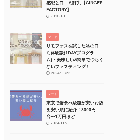
感想と口コミ評判【GINGER
FACTORY】
2026/1/11
フード
リモファスを試した私の口コ
ミ体験談(1DAYプログラ
ム)・美味しい&簡単でつらく
ないファスティング！
2024/11/23
フード
東京で蟹食べ放題が安いお店
を安い順に紹介！3000円
台〜1万円ほど
2024/11/7