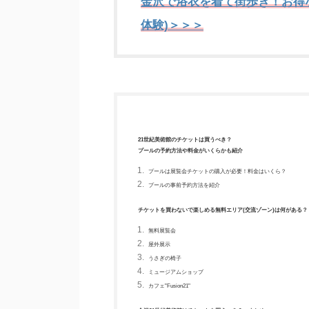
金沢で浴衣を着て街歩き！お得
体験)＞＞＞
21世紀美術館のチケットは買うべき？
プールの予約方法や料金がいくらかも紹介
プールは展覧会チケットの購入が必要！料金はいくら？
プールの事前予約方法を紹介
チケットを買わないで楽しめる無料エリア(交流ゾーン)は何がある？
無料展覧会
屋外展示
うさぎの椅子
ミュージアムショップ
カフェ"Fusion21"