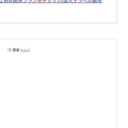
な浴衣散歩プランをチェック(楽天トラベル観光
目次
[
]
非表示