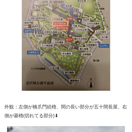
外観：左側が橋爪門続櫓、間の長い部分が五十間長屋、右
側が菱櫓(切れてる部分)⬇︎