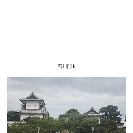
石川門⬇︎